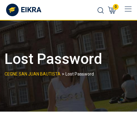
Skip
0
to
content
Lost Password
>
CEGNE SAN JUAN BAUTISTA
Lost Password